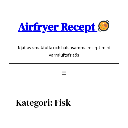
Hoppa
till
innehåll
Airfryer Recept
Njut av smakfulla och hälsosamma recept med
varmluftsfritös
Kategori:
Fisk