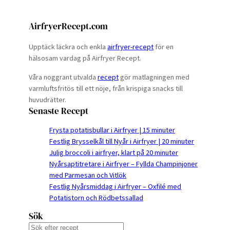
AirfryerRecept.com
Upptäck läckra och enkla
airfryer-recept
för en
hälsosam vardag på Airfryer Recept.
Våra noggrant utvalda
recept
gör matlagningen med
varmluftsfritös till ett nöje, från krispiga snacks till
huvudrätter.
Senaste Recept
Frysta potatisbullar i Airfryer | 15 minuter
Festlig Brysselkål till Nyår i Airfryer | 20 minuter
Julig broccoli i airfryer, klart på 20 minuter
Nyårsaptitretare i Airfryer – Fyllda Champinjoner
med Parmesan och Vitlök
Festlig Nyårsmiddag i Airfryer – Oxfilé med
Potatistorn och Rödbetssallad
Sök
S