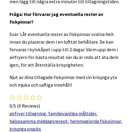
men lägg till några extra minuter till tillagningstiden.
Fråga: Hur förvarar jag eventuella rester av
fiskpinnar?
Svar: Låt eventuella rester av fiskpinnar svalna helt
innan du placerar dem i en lufttät behållare. De kan
förvaras i kylskåpet i upp till 2 dagar. Värm upp dem i
airfryern för bästa resultat när du är redo att äta dem
igen, för att återställa krispigheten.
Njut av dina tillagade fiskpinnar med sin krispiga yta
och mjuka och saftiga innehåll!
0/5
(0 Reviews)
airfryer tillagning
, 
familjevänliga måltider
, 
hälsosamma middagsrecept
, 
hemmagjorda fiskpinnar
, 
krispiga snacks