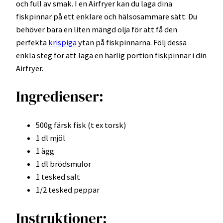
och full av smak. I en Airfryer kan du laga dina
fiskpinnar på ett enklare och hälsosammare sätt. Du
behöver bara en liten mängd olja för att få den
perfekta
krispiga
ytan på fiskpinnarna. Följ dessa
enkla steg för att laga en härlig portion fiskpinnar i din
Airfryer.
Ingredienser:
500g färsk fisk (t ex torsk)
1 dl mjöl
1 ägg
1 dl brödsmulor
1 tesked salt
1/2 tesked peppar
Instruktioner: