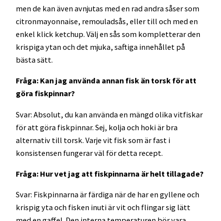
men de kan även avnjutas med en rad andra såser som
citronmayonnaise, remouladsås, eller till och med en
enkel klick ketchup. Välj en sås som kompletterar den
krispiga ytan och det mjuka, saftiga innehållet på
bästa sätt.
Fråga: Kan jag använda annan fisk än torsk för att
göra fiskpinnar?
Svar: Absolut, du kan använda en mängd olika vitfiskar
för att göra fiskpinnar. Sej, kolja och hoki är bra
alternativ till torsk. Varje vit fisk som är fast i
konsistensen fungerar väl för detta recept.
Fråga: Hur vet jag att fiskpinnarna är helt tillagade?
Svar: Fiskpinnarna är färdiga när de har en gyllene och
krispig yta och fisken inuti är vit och flingar sig lätt
med en gaffel. Den interna temperaturen bör vara