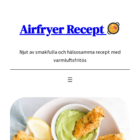
Hoppa
till
innehåll
Airfryer Recept
Njut av smakfulla och hälsosamma recept med
varmluftsfritös