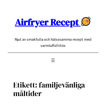
Hoppa
till
innehåll
Airfryer Recept
Njut av smakfulla och hälsosamma recept med
varmluftsfritös
Etikett:
familjevänliga
måltider