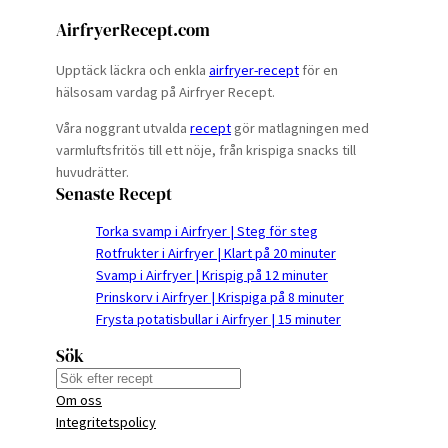
AirfryerRecept.com
Upptäck läckra och enkla
airfryer-recept
för en
hälsosam vardag på Airfryer Recept.
Våra noggrant utvalda
recept
gör matlagningen med
varmluftsfritös till ett nöje, från krispiga snacks till
huvudrätter.
Senaste Recept
Torka svamp i Airfryer | Steg för steg
Rotfrukter i Airfryer | Klart på 20 minuter
Svamp i Airfryer | Krispig på 12 minuter
Prinskorv i Airfryer | Krispiga på 8 minuter
Frysta potatisbullar i Airfryer | 15 minuter
Sök
S
Om oss
e
Integritetspolicy
a