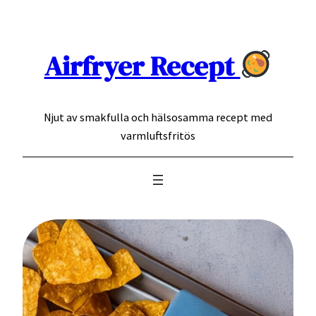
Hoppa
till
innehåll
Airfryer Recept
Njut av smakfulla och hälsosamma recept med
varmluftsfritös