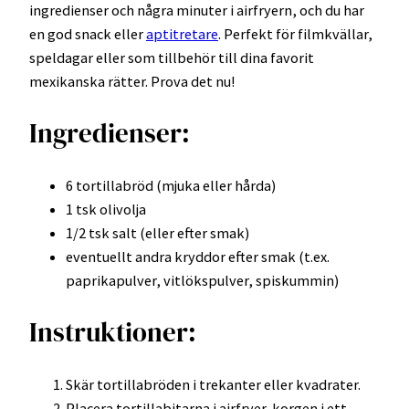
ingredienser och några minuter i airfryern, och du har
en god snack eller
aptitretare
. Perfekt för filmkvällar,
speldagar eller som tillbehör till dina favorit
mexikanska rätter. Prova det nu!
Ingredienser:
6 tortillabröd (mjuka eller hårda)
1 tsk olivolja
1/2 tsk salt (eller efter smak)
eventuellt andra kryddor efter smak (t.ex.
paprikapulver, vitlökspulver, spiskummin)
Instruktioner:
Skär tortillabröden i trekanter eller kvadrater.
Placera tortillabitarna i airfryer-korgen i ett