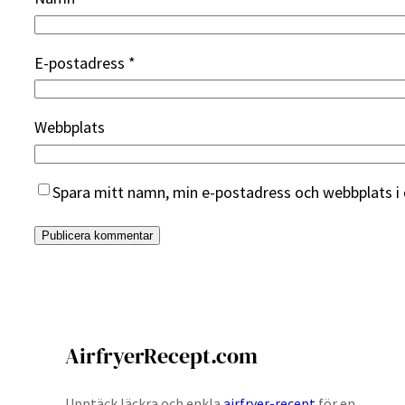
E-postadress
*
Webbplats
Spara mitt namn, min e-postadress och webbplats i 
AirfryerRecept.com
Upptäck läckra och enkla
airfryer-recept
för en