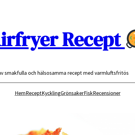
irfryer Recept
av smakfulla och hälsosamma recept med varmluftsfritös
Hem
Recept
Kyckling
Grönsaker
Fisk
Recensioner