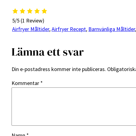
5/5
(1 Review)
Airfryer Måltider
, 
Airfryer Recept
, 
Barnvänliga Måltider
Lämna ett svar
Din e-postadress kommer inte publiceras.
Obligatorisk
Kommentar
*
Namn
*