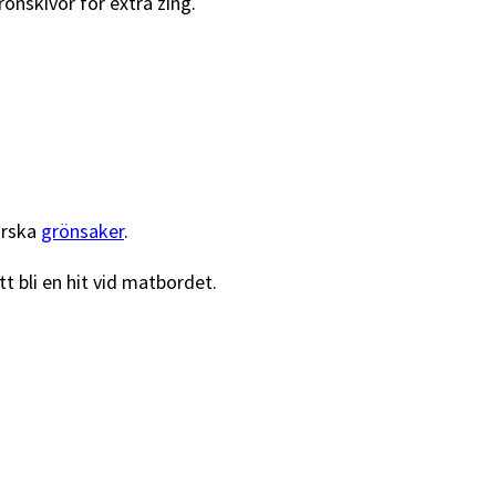
nskivor för extra zing.
ärska
grönsaker
.
t bli en hit vid matbordet.