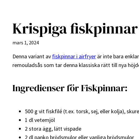
Krispiga fiskpinna
mars 1, 2024
Denna variant av
fiskpinnar i airfryer
är inte bara enkl
remouladsås som tar denna klassiska rätt till nya höjd
Ingredienser för Fiskpinnar:
500 g vit fiskfilé (t.ex. torsk, sej, eller kolja), sku
1 dl vetemjöl
2 stora ägg, lätt vispade
2 dl panko brödsmulor eller vanliga brödsmulor