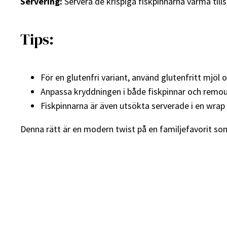
Servering:
Servera de krispiga fiskpinnarna varma ti
Tips:
För en glutenfri variant, använd glutenfritt mjöl
Anpassa kryddningen i både fiskpinnar och remou
Fiskpinnarna är även utsökta serverade i en wra
Denna rätt är en modern twist på en familjefavorit som 