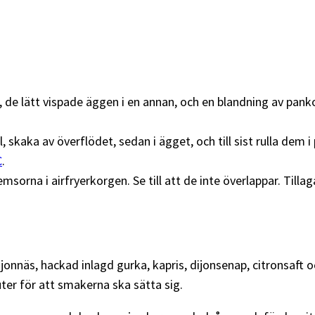
l, de lätt vispade äggen i en annan, och en blandning av pank
, skaka av överflödet, sedan i ägget, och till sist rulla dem i
C
.
msorna i airfryerkorgen. Se till att de inte överlappar. Tillaga
ajonnäs, hackad inlagd gurka, kapris, dijonsenap, citronsaft 
uter för att smakerna ska sätta sig.