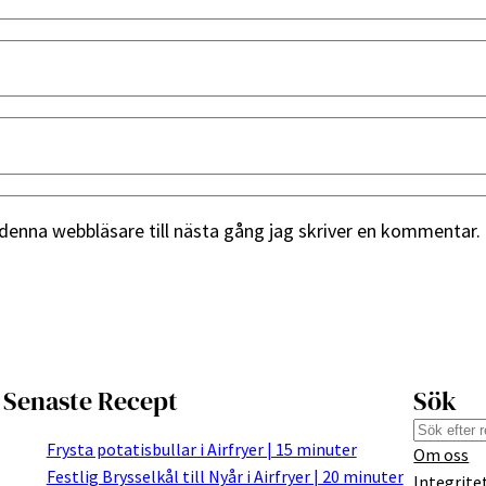
denna webbläsare till nästa gång jag skriver en kommentar.
Senaste Recept
Sök
S
Frysta potatisbullar i Airfryer | 15 minuter
Om oss
e
Festlig Brysselkål till Nyår i Airfryer | 20 minuter
Integrite