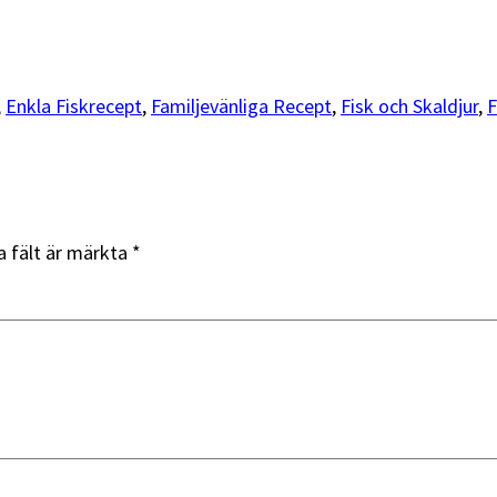
, 
Enkla Fiskrecept
, 
Familjevänliga Recept
, 
Fisk och Skaldjur
, 
F
a fält är märkta
*