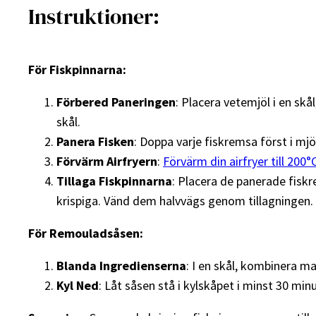
Instruktioner:
För Fiskpinnarna:
Förbered Paneringen
: Placera vetemjöl i en skå
skål.
Panera Fisken
: Doppa varje fiskremsa först i mjöl
Förvärm Airfryern
:
Förvärm din airfryer till 200°
Tillaga Fiskpinnarna
: Placera de panerade fiskre
krispiga. Vänd dem halvvägs genom tillagningen.
För Remouladsåsen:
Blanda Ingredienserna
: I en skål, kombinera m
Kyl Ned
: Låt såsen stå i kylskåpet i minst 30 min