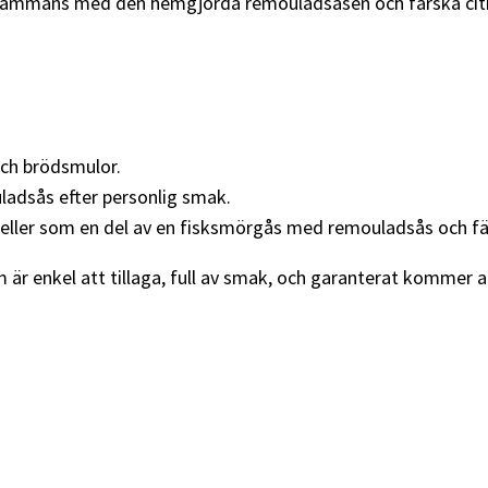
llsammans med den hemgjorda remouladsåsen och färska citro
 och brödsmulor.
ladsås efter personlig smak.
p eller som en del av en fisksmörgås med remouladsås och f
är enkel att tillaga, full av smak, och garanterat kommer at