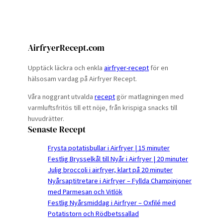
AirfryerRecept.com
Upptäck läckra och enkla
airfryer-recept
för en
hälsosam vardag på Airfryer Recept.
Våra noggrant utvalda
recept
gör matlagningen med
varmluftsfritös till ett nöje, från krispiga snacks till
huvudrätter.
Senaste Recept
Frysta potatisbullar i Airfryer | 15 minuter
Festlig Brysselkål till Nyår i Airfryer | 20 minuter
Julig broccoli i airfryer, klart på 20 minuter
Nyårsaptitretare i Airfryer – Fyllda Champinjoner
med Parmesan och Vitlök
Festlig Nyårsmiddag i Airfryer – Oxfilé med
Potatistorn och Rödbetssallad