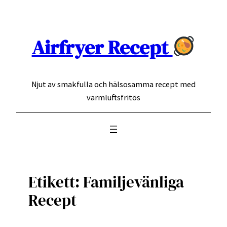
Hoppa
till
innehåll
Airfryer Recept
Njut av smakfulla och hälsosamma recept med
varmluftsfritös
Etikett:
Familjevänliga
Recept