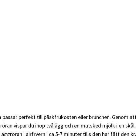
 passar perfekt till påskfrukosten eller brunchen. Genom att
öran vispar du ihop två ägg och en matsked mjölk i en skål. 
aga äggröran i airfryern i ca 5-7 minuter tills den har fått de