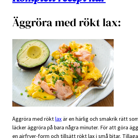
Äggröra med rökt lax:
Äggröra med rökt
lax
är en härlig och smakrik rätt som
läcker äggröra på bara några minuter. För att göra äggr
en airfryer-form och tillsätt rökt lax i små bitar. Till