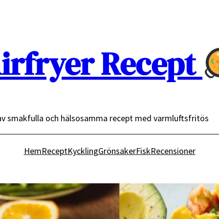
irfryer Recept
av smakfulla och hälsosamma recept med varmluftsfritös
Hem
Recept
Kyckling
Grönsaker
Fisk
Recensioner