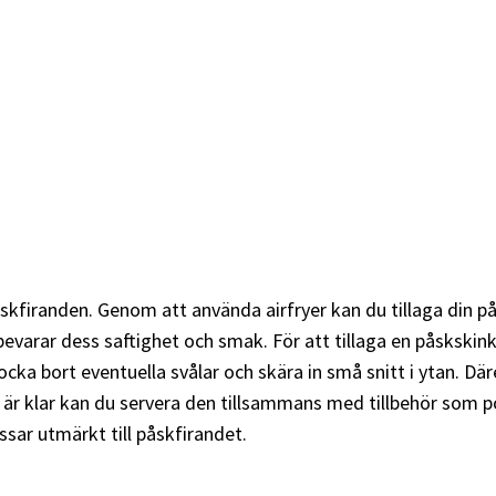
åskfiranden. Genom att använda airfryer kan du tillaga din på
evarar dess saftighet och smak. För att tillaga en påskskinka
ka bort eventuella svålar och skära in små snitt i ytan. Däref
an är klar kan du servera den tillsammans med tillbehör som p
ssar utmärkt till påskfirandet.