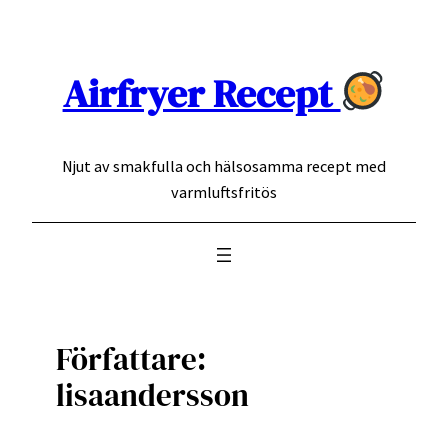
Hoppa
till
innehåll
Airfryer Recept
Njut av smakfulla och hälsosamma recept med
varmluftsfritös
Författare:
lisaandersson