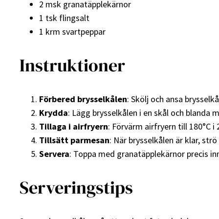
2 msk granatäpplekärnor
1 tsk flingsalt
1 krm svartpeppar
Instruktioner
Förbered brysselkålen
: Skölj och ansa brysselk
Krydda
: Lägg brysselkålen i en skål och blanda m
Tillaga i airfryern
: Förvärm airfryern till 180°C 
Tillsätt parmesan
: När brysselkålen är klar, st
Servera
: Toppa med granatäpplekärnor precis inn
Serveringstips