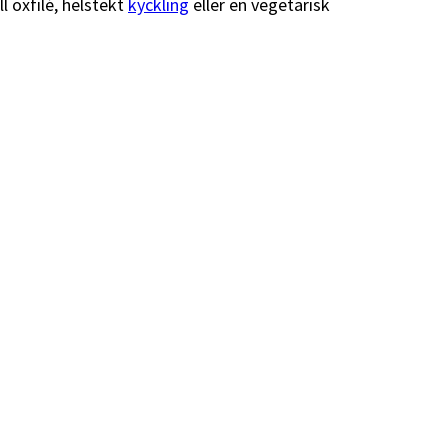
l oxfilé, helstekt
kyckling
eller en vegetarisk