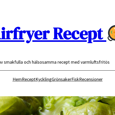
irfryer Recept
av smakfulla och hälsosamma recept med varmluftsfritös
Hem
Recept
Kyckling
Grönsaker
Fisk
Recensioner