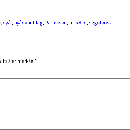
e
, 
nyår
, 
nyårsmiddag
, 
Parmesan
, 
tillbehör
, 
vegetarisk
a fält är märkta
*