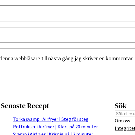
denna webbläsare till nästa gång jag skriver en kommentar.
Senaste Recept
Sök
S
Torka svamp i Airfryer | Steg för steg
Om oss
e
Rotfrukter i Airfryer | Klart på 20 minuter
Integrite
a
Svamp i Airfryer | Krispig på 12 minuter