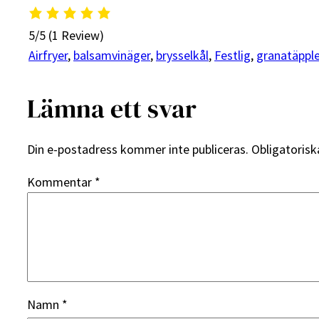
5/5
(1 Review)
Airfryer
, 
balsamvinäger
, 
brysselkål
, 
Festlig
, 
granatäppl
Lämna ett svar
Din e-postadress kommer inte publiceras.
Obligatorisk
Kommentar
*
Namn
*