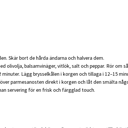
ålen. Skär bort de hårda ändarna och halvera dem.
ed olivolja, balsamvinäger, vitlök, salt och peppar. Rör om så
i 2 minuter. Lägg brysselkålen i korgen och tillaga i 12–15 mi
rö över parmesanosten direkt i korgen och låt den smälta någ
an servering för en frisk och färgglad touch.