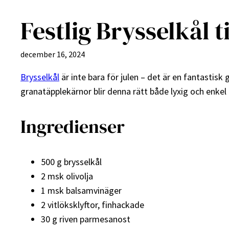
Festlig Brysselkål t
december 16, 2024
Brysselkål
är inte bara för julen – det är en fantast
granatäpplekärnor blir denna rätt både lyxig och enkel att
Ingredienser
500 g brysselkål
2 msk olivolja
1 msk balsamvinäger
2 vitlöksklyftor, finhackade
30 g riven parmesanost