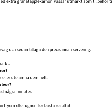
ed extra granatäpplekärnor. Passar utmärkt som tillbehör til
rväg och sedan tillaga den precis innan servering.
märkt.
nor?
 eller utelämna dem helt.
alvor?
ed några minuter.
airfryern eller ugnen för bästa resultat.