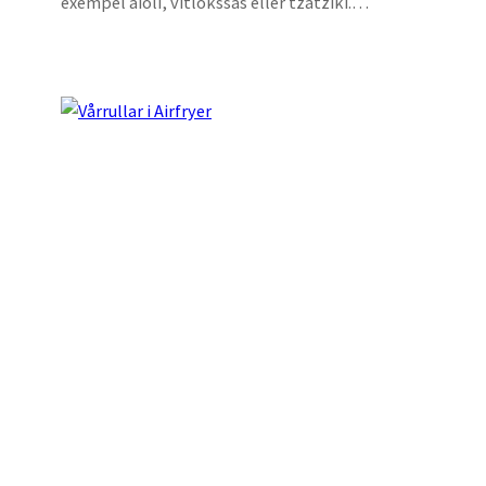
exempel aioli, vitlökssås eller tzatziki.…