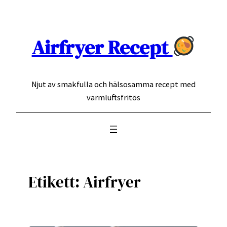
Hoppa
till
innehåll
Airfryer Recept
Njut av smakfulla och hälsosamma recept med
varmluftsfritös
Etikett:
Airfryer