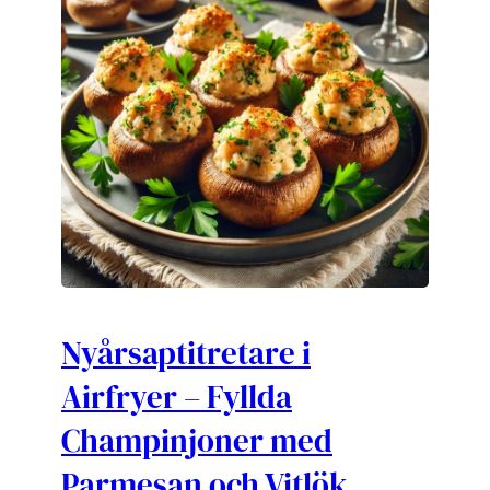
Nyårsaptitretare i
Airfryer – Fyllda
Champinjoner med
Parmesan och Vitlök