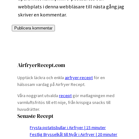
webbplats i denna webbläsare till nästa gång jag
skriver en kommentar.
AirfryerRecept.com
Upptäck läckra och enkla
airfryer-recept
för en
hälsosam vardag på Airfryer Recept.
Våra noggrant utvalda
recept
gör matlagningen med
varmluftsfritös till ett nöje, från krispiga snacks till
huvudrätter.
Senaste Recept
Frysta potatisbullar i Airfryer | 15 minuter
Festlig Brysselkål till Nyår i Airfryer | 20 minuter