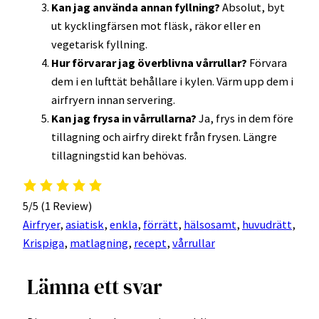
Kan jag använda annan fyllning?
Absolut, byt
ut kycklingfärsen mot fläsk, räkor eller en
vegetarisk fyllning.
Hur förvarar jag överblivna vårrullar?
Förvara
dem i en lufttät behållare i kylen. Värm upp dem i
airfryern innan servering.
Kan jag frysa in vårrullarna?
Ja, frys in dem före
tillagning och airfry direkt från frysen. Längre
tillagningstid kan behövas.
5/5
(1 Review)
Airfryer
, 
asiatisk
, 
enkla
, 
förrätt
, 
hälsosamt
, 
huvudrätt
, 
Krispiga
, 
matlagning
, 
recept
, 
vårrullar
Lämna ett svar