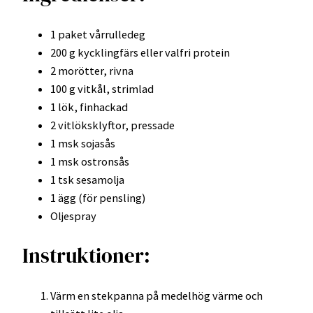
1 paket vårrulledeg
200 g kycklingfärs eller valfri protein
2 morötter, rivna
100 g vitkål, strimlad
1 lök, finhackad
2 vitlöksklyftor, pressade
1 msk sojasås
1 msk ostronsås
1 tsk sesamolja
1 ägg (för pensling)
Oljespray
Instruktioner:
Värm en stekpanna på medelhög värme och