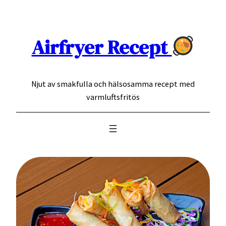
Hoppa
till
innehåll
Airfryer Recept
Njut av smakfulla och hälsosamma recept med
varmluftsfritös