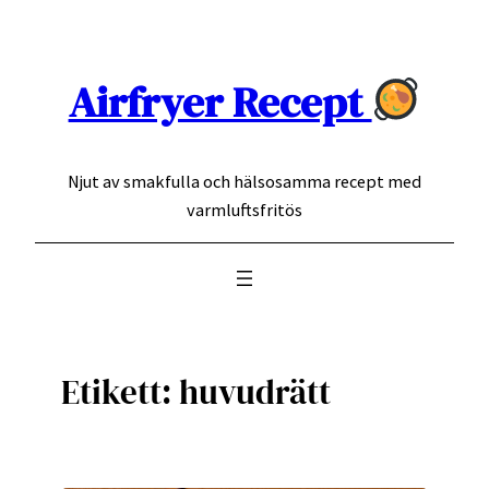
Hoppa
till
innehåll
Airfryer Recept
Njut av smakfulla och hälsosamma recept med
varmluftsfritös
Etikett:
huvudrätt