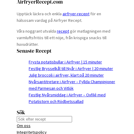
AirfryerRecept.com
Upptäck läckra och enkla
airfryer-recept
för en
hälsosam vardag på Airfryer Recept.
Våra noggrant utvalda
recept
gör matlagningen med
varmluftsfritös till ett nöje, från krispiga snacks till
huvudrätter.
Senaste Recept
Frysta potatisbullar i Airfryer | 15 minuter
Festlig Brysselkål till Nyår i Airfryer | 20 minuter
Julig broccoli i airfryer, klart på 20 minuter
Nyårsaptitretare i Airfryer – Fyllda Champinjoner
med Parmesan och Vitlök
Festlig Nyårsmiddag i Airfryer – Oxfilé med
Potatistorn och Rödbetssallad
Sök
S
Om oss
e
Integritetspolicy