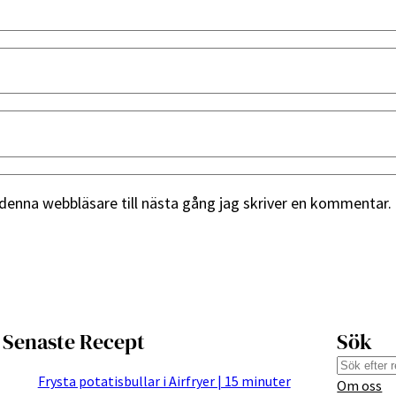
denna webbläsare till nästa gång jag skriver en kommentar.
Senaste Recept
Sök
S
Frysta potatisbullar i Airfryer | 15 minuter
Om oss
e