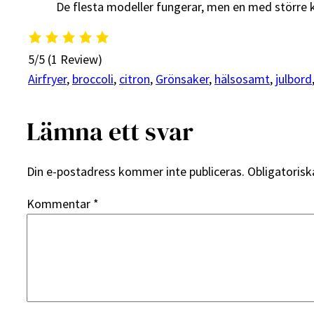
De flesta modeller fungerar, men en med större k
5/5
(1 Review)
Airfryer
, 
broccoli
, 
citron
, 
Grönsaker
, 
hälsosamt
, 
julbord
Lämna ett svar
Din e-postadress kommer inte publiceras.
Obligatorisk
Kommentar
*