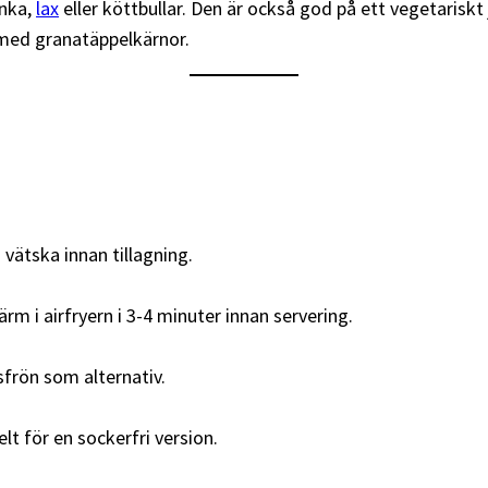
inka,
lax
eller köttbullar. Den är också god på ett vegetarisk
 med granatäppelkärnor.
 vätska innan tillagning.
 Värm i airfryern i 3-4 minuter innan servering.
sfrön som alternativ.
lt för en sockerfri version.