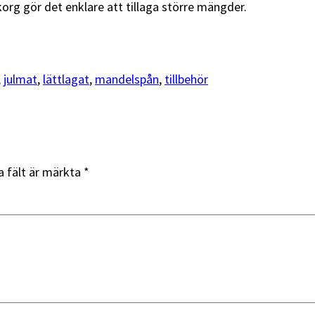
org gör det enklare att tillaga större mängder.
, 
julmat
, 
lättlagat
, 
mandelspån
, 
tillbehör
a fält är märkta
*