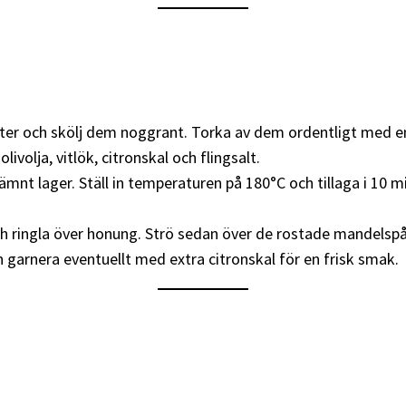
tter och skölj dem noggrant. Torka av dem ordentligt med 
ivolja, vitlök, citronskal och flingsalt.
 jämnt lager. Ställ in temperaturen på 180°C och tillaga i 10 
och ringla över honung. Strö sedan över de rostade mandelsp
ch garnera eventuellt med extra citronskal för en frisk smak.