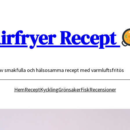
irfryer Recept
av smakfulla och hälsosamma recept med varmluftsfritös
Hem
Recept
Kyckling
Grönsaker
Fisk
Recensioner