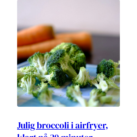
Julig broccoli i airfryer,