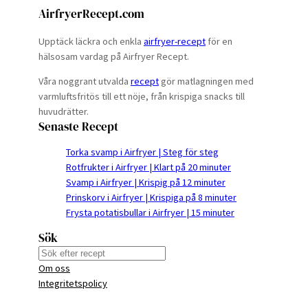
AirfryerRecept.com
Upptäck läckra och enkla
airfryer-recept
för en
hälsosam vardag på Airfryer Recept.
Våra noggrant utvalda
recept
gör matlagningen med
varmluftsfritös till ett nöje, från krispiga snacks till
huvudrätter.
Senaste Recept
Torka svamp i Airfryer | Steg för steg
Rotfrukter i Airfryer | Klart på 20 minuter
Svamp i Airfryer | Krispig på 12 minuter
Prinskorv i Airfryer | Krispiga på 8 minuter
Frysta potatisbullar i Airfryer | 15 minuter
Sök
S
Om oss
e
Integritetspolicy
a
r