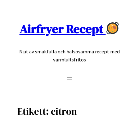
Hoppa
till
innehåll
Airfryer Recept
Njut av smakfulla och hälsosamma recept med
varmluftsfritös
Etikett:
citron