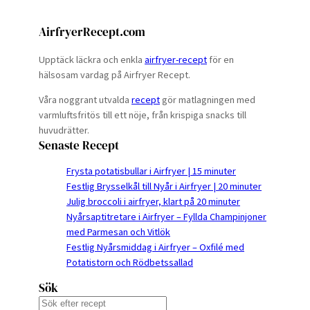
AirfryerRecept.com
Upptäck läckra och enkla
airfryer-recept
för en
hälsosam vardag på Airfryer Recept.
Våra noggrant utvalda
recept
gör matlagningen med
varmluftsfritös till ett nöje, från krispiga snacks till
huvudrätter.
Senaste Recept
Frysta potatisbullar i Airfryer | 15 minuter
Festlig Brysselkål till Nyår i Airfryer | 20 minuter
Julig broccoli i airfryer, klart på 20 minuter
Nyårsaptitretare i Airfryer – Fyllda Champinjoner
med Parmesan och Vitlök
Festlig Nyårsmiddag i Airfryer – Oxfilé med
Potatistorn och Rödbetssallad
Sök
S