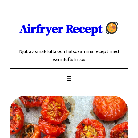
Hoppa
till
innehåll
Airfryer Recept
Njut av smakfulla och hälsosamma recept med
varmluftsfritös