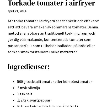
Torkade tomater i airfryer
april 23, 2024
Att torka tomater i airfryern är ett enkelt och effektivt
sätt att bevara smaken av sommarens tomater. Denna
metod är snabbare än traditionell torkning i ugn och
ger dig välsmakande, koncentrerade tomater som
passar perfekt som tillbehör i sallader, på bröd eller
som en smakförstärkare i olika maträtter.
Ingredienser:
500 g cocktailtomater eller körsbärstomater
2 msk olivolja
1 tsk salt
1/2 tsk svartpeppar
Ett par kvistar färsk timjan (valfritt)