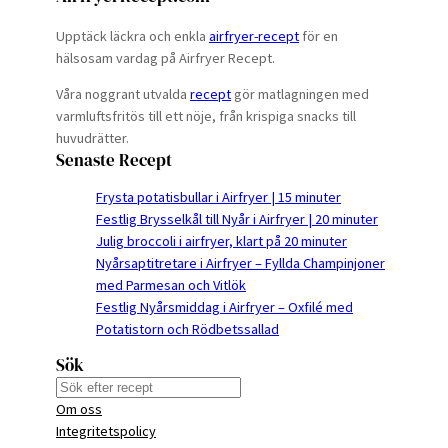
Upptäck läckra och enkla
airfryer-recept
för en
hälsosam vardag på Airfryer Recept.
Våra noggrant utvalda
recept
gör matlagningen med
varmluftsfritös till ett nöje, från krispiga snacks till
huvudrätter.
Senaste Recept
Frysta potatisbullar i Airfryer | 15 minuter
Festlig Brysselkål till Nyår i Airfryer | 20 minuter
Julig broccoli i airfryer, klart på 20 minuter
Nyårsaptitretare i Airfryer – Fyllda Champinjoner
med Parmesan och Vitlök
Festlig Nyårsmiddag i Airfryer – Oxfilé med
Potatistorn och Rödbetssallad
Sök
S
Om oss
e
Integritetspolicy
a