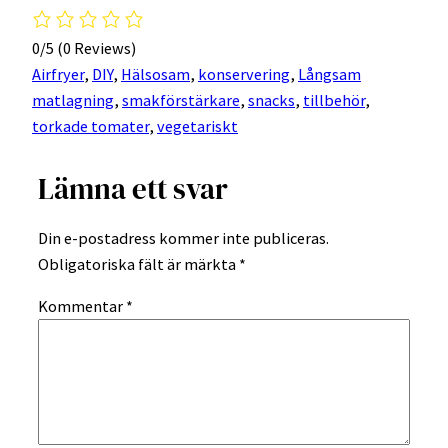
0/5
(0 Reviews)
Airfryer
, 
DIY
, 
Hälsosam
, 
konservering
, 
Långsam
matlagning
, 
smakförstärkare
, 
snacks
, 
tillbehör
, 
torkade tomater
, 
vegetariskt
Lämna ett svar
Din e-postadress kommer inte publiceras.
Obligatoriska fält är märkta
*
Kommentar
*