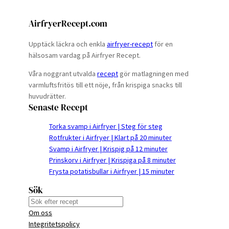
AirfryerRecept.com
Upptäck läckra och enkla
airfryer-recept
för en
hälsosam vardag på Airfryer Recept.
Våra noggrant utvalda
recept
gör matlagningen med
varmluftsfritös till ett nöje, från krispiga snacks till
huvudrätter.
Senaste Recept
Torka svamp i Airfryer | Steg för steg
Rotfrukter i Airfryer | Klart på 20 minuter
Svamp i Airfryer | Krispig på 12 minuter
Prinskorv i Airfryer | Krispiga på 8 minuter
Frysta potatisbullar i Airfryer | 15 minuter
Sök
S
Om oss
e
Integritetspolicy
a