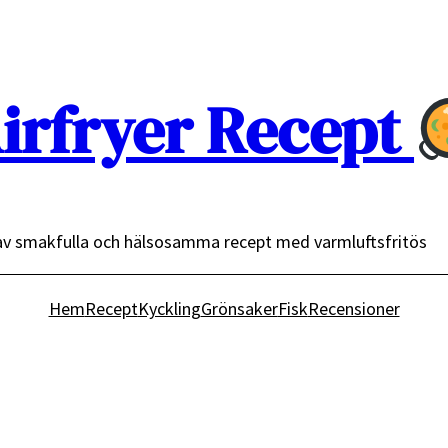
irfryer Recept
av smakfulla och hälsosamma recept med varmluftsfritös
Hem
Recept
Kyckling
Grönsaker
Fisk
Recensioner