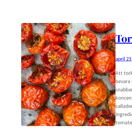
Tor
april 23
Att tor
bevara
snabbar
koncent
sallade
Ingredi
tomate