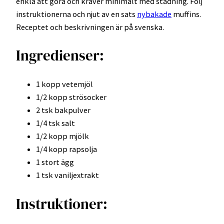
enkla att göra och kräver minimalt med städning. Följ
instruktionerna och njut av en sats
nybakade
muffins.
Receptet och beskrivningen är på svenska.
Ingredienser:
1 kopp vetemjöl
1/2 kopp strösocker
2 tsk bakpulver
1/4 tsk salt
1/2 kopp mjölk
1/4 kopp rapsolja
1 stort ägg
1 tsk vaniljextrakt
Instruktioner: