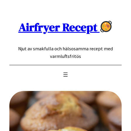
Hoppa
till
innehåll
Airfryer Recept
Njut av smakfulla och hälsosamma recept med
varmluftsfritös