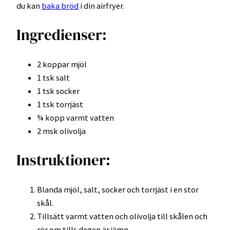
du kan
baka bröd
i din airfryer.
Ingredienser:
2 koppar mjöl
1 tsk salt
1 tsk socker
1 tsk torrjäst
¾ kopp varmt vatten
2 msk olivolja
Instruktioner:
Blanda mjöl, salt, socker och torrjäst i en stor
skål.
Tillsätt varmt vatten och olivolja till skålen och
rör om tills degen är jämn.