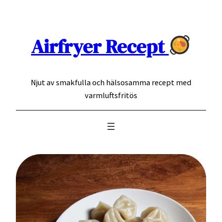
Hoppa
till
innehåll
Airfryer Recept
Njut av smakfulla och hälsosamma recept med
varmluftsfritös