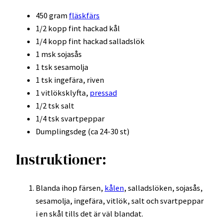
450 gram
fläskfärs
1/2 kopp fint hackad kål
1/4 kopp fint hackad salladslök
1 msk sojasås
1 tsk sesamolja
1 tsk ingefära, riven
1 vitlöksklyfta,
pressad
1/2 tsk salt
1/4 tsk svartpeppar
Dumplingsdeg (ca 24-30 st)
Instruktioner:
Blanda ihop färsen,
kålen
, salladslöken, sojasås,
sesamolja, ingefära, vitlök, salt och svartpeppar
i en skål tills det är väl blandat.