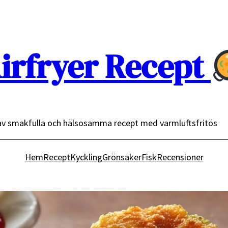
irfryer Recept
av smakfulla och hälsosamma recept med varmluftsfritös
Hem
Recept
Kyckling
Grönsaker
Fisk
Recensioner