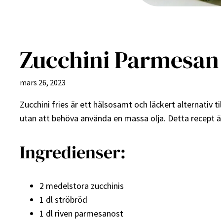
Zucchini Parmesan F
mars 26, 2023
Zucchini fries är ett hälsosamt och läckert alternativ ti
utan att behöva använda en massa olja. Detta recept är 
Ingredienser:
2 medelstora zucchinis
1 dl ströbröd
1 dl riven parmesanost