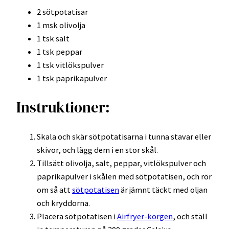
2 sötpotatisar
1 msk olivolja
1 tsk salt
1 tsk peppar
1 tsk vitlökspulver
1 tsk paprikapulver
Instruktioner:
Skala och skär sötpotatisarna i tunna stavar eller
skivor, och lägg dem i en stor skål.
Tillsätt olivolja, salt, peppar, vitlökspulver och
paprikapulver i skålen med sötpotatisen, och rör
om så att
sötpotatisen
är jämnt täckt med oljan
och kryddorna.
Placera sötpotatisen i
Airfryer-korgen
, och ställ