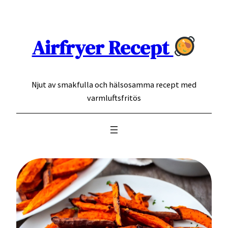
Hoppa
till
innehåll
Airfryer Recept
Njut av smakfulla och hälsosamma recept med
varmluftsfritös