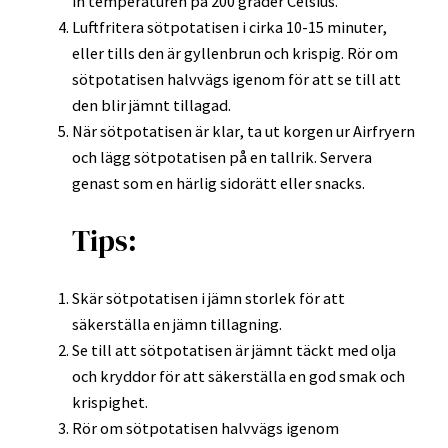
in temperaturen på 200 grader Celsius.
Luftfritera sötpotatisen i cirka 10-15 minuter,
eller tills den är gyllenbrun och krispig. Rör om
sötpotatisen halvvägs igenom för att se till att
den blir jämnt tillagad.
När sötpotatisen är klar, ta ut korgen ur Airfryern
och lägg sötpotatisen på en tallrik. Servera
genast som en härlig sidorätt eller snacks.
Tips:
Skär sötpotatisen i jämn storlek för att
säkerställa en jämn tillagning.
Se till att sötpotatisen är jämnt täckt med olja
och kryddor för att säkerställa en god smak och
krispighet.
Rör om sötpotatisen halvvägs igenom