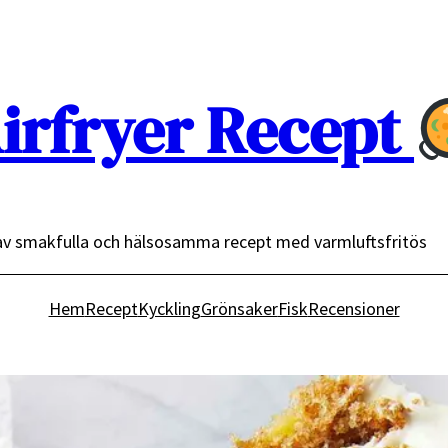
irfryer Recept
av smakfulla och hälsosamma recept med varmluftsfritös
Hem
Recept
Kyckling
Grönsaker
Fisk
Recensioner