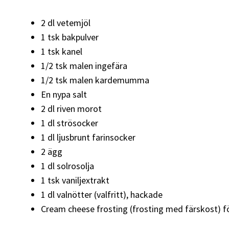
2 dl vetemjöl
1 tsk bakpulver
1 tsk kanel
1/2 tsk malen ingefära
1/2 tsk malen kardemumma
En nypa salt
2 dl riven morot
1 dl strösocker
1 dl ljusbrunt farinsocker
2 ägg
1 dl solrosolja
1 tsk vaniljextrakt
1 dl valnötter (valfritt), hackade
Cream cheese frosting (frosting med färskost) för