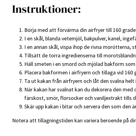
Instruktioner:
Börja med att förvärma din airfryer till 160 grade
I en skål, blanda vetemjöl, bakpulver, kanel, inge
I en annan skål, vispa ihop de rivna morötterna, st
Tillsätt de torra ingredienserna till morotsblandn
Häll smeten i en smord och mjölad bakform som p
Placera bakformen i airfryern och tillaga vid 160 
Ta ut kakan från airfryern och låt den svalna helt
När kakan har svalnat kan du dekorera den med c
färskost, smör, florsocker och vaniljextrakt tills d
Skär upp kakan i bitar och servera den som den är
Notera att tillagningstiden kan variera beroende på din