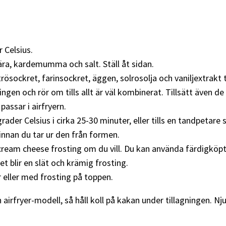
r Celsius.
fära, kardemumma och salt. Ställ åt sidan.
rösockret, farinsockret, äggen, solrosolja och vaniljextrakt ti
ingen och rör om tills allt är väl kombinerat. Tillsätt även 
assar i airfryern.
grader Celsius i cirka 25-30 minuter, eller tills en tandpetar
 innan du tar ur den från formen.
ream cheese frosting om du vill. Du kan använda färdigköpt
et blir en slät och krämig frosting.
 eller med frosting på toppen.
 airfryer-modell, så håll koll på kakan under tillagningen. N