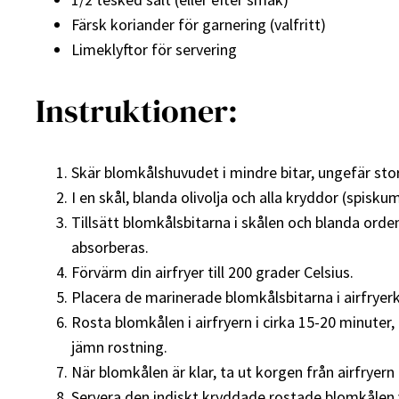
Färsk koriander för garnering (valfritt)
Limeklyftor för servering
Instruktioner:
Skär blomkålshuvudet i mindre bitar, ungefär sto
I en skål, blanda olivolja och alla kryddor (spis
Tillsätt blomkålsbitarna i skålen och blanda orde
absorberas.
Förvärm din airfryer till 200 grader Celsius.
Placera de marinerade blomkålsbitarna i airfryerkor
Rosta blomkålen i airfryern i cirka 15-20 minuter,
jämn rostning.
När blomkålen är klar, ta ut korgen från airfryern
Servera den indiskt kryddade rostade blomkålen 