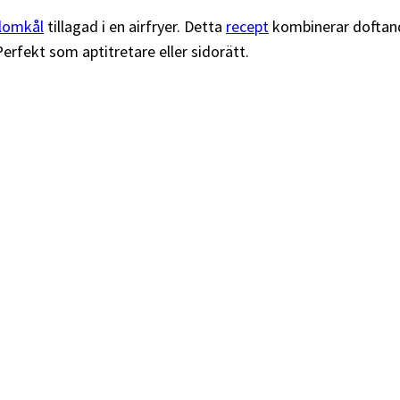
lomkål
tillagad i en airfryer. Detta
recept
kombinerar doftand
 Perfekt som aptitretare eller sidorätt.