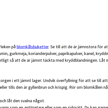
rleken på
blomkålsbuketter
. Se till att de är jämnstora för a
kummin, gurkmeja, korianderpulver, paprikapulver, kanel, kryd
ntligt så att de är jämnt täckta med kryddblandningen. Låt 
gen i ett jämnt lager. Undvik överfyllning för att se till att
 eller tills den är gyllenbrun och krispig. Rör om blomkålen n
 och låt den svalna något.
varm som en aptitretare eller som en sidorätt. Du kan garn