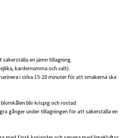
tt säkerställa en jämn tillagning.
dnejlika, kardemumma och salt).
marinera i cirka 15-20 minuter för att smakerna ska
 blomkålen blir krispig och rostad.
ågra gånger under tillagningen för att säkerställa en
era med färsk koriander och servera med limeklyftor