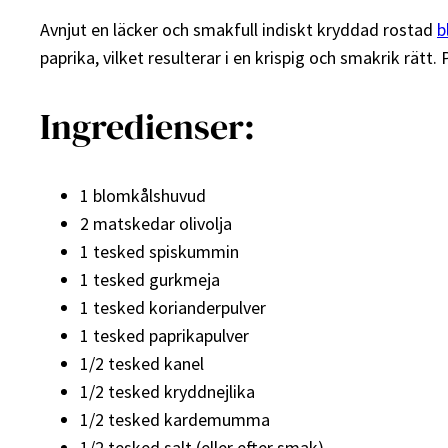
Avnjut en läcker och smakfull indiskt kryddad rostad
b
paprika, vilket resulterar i en krispig och smakrik rätt.
Ingredienser:
1 blomkålshuvud
2 matskedar olivolja
1 tesked spiskummin
1 tesked gurkmeja
1 tesked korianderpulver
1 tesked paprikapulver
1/2 tesked kanel
1/2 tesked kryddnejlika
1/2 tesked kardemumma
1/2 tesked salt (eller efter smak)