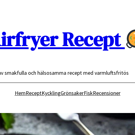
irfryer Recept
av smakfulla och hälsosamma recept med varmluftsfritös
Hem
Recept
Kyckling
Grönsaker
Fisk
Recensioner