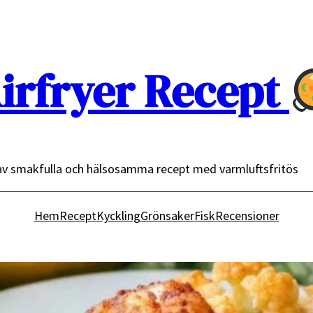
irfryer Recept
av smakfulla och hälsosamma recept med varmluftsfritös
Hem
Recept
Kyckling
Grönsaker
Fisk
Recensioner