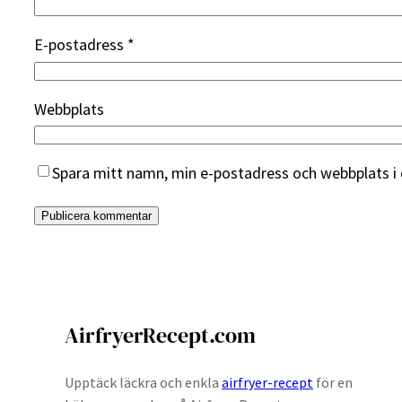
E-postadress
*
Webbplats
Spara mitt namn, min e-postadress och webbplats i 
AirfryerRecept.com
Upptäck läckra och enkla
airfryer-recept
för en