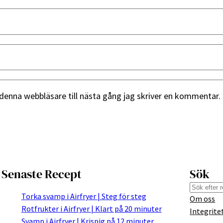
denna webbläsare till nästa gång jag skriver en kommentar.
Senaste Recept
Sök
S
Torka svamp i Airfryer | Steg för steg
Om oss
e
Rotfrukter i Airfryer | Klart på 20 minuter
Integrite
a
Svamp i Airfryer | Krispig på 12 minuter