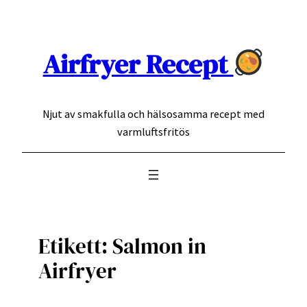
Hoppa
till
innehåll
Airfryer Recept
Njut av smakfulla och hälsosamma recept med
varmluftsfritös
Etikett:
Salmon in
Airfryer