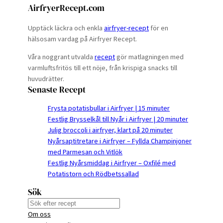
AirfryerRecept.com
Upptäck läckra och enkla
airfryer-recept
för en
hälsosam vardag på Airfryer Recept.
Våra noggrant utvalda
recept
gör matlagningen med
varmluftsfritös till ett nöje, från krispiga snacks till
huvudrätter.
Senaste Recept
Frysta potatisbullar i Airfryer | 15 minuter
Festlig Brysselkål till Nyår i Airfryer | 20 minuter
Julig broccoli i airfryer, klart på 20 minuter
Nyårsaptitretare i Airfryer – Fyllda Champinjoner
med Parmesan och Vitlök
Festlig Nyårsmiddag i Airfryer – Oxfilé med
Potatistorn och Rödbetssallad
Sök
S
Om oss
e