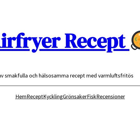
irfryer Recept
av smakfulla och hälsosamma recept med varmluftsfritös
Hem
Recept
Kyckling
Grönsaker
Fisk
Recensioner