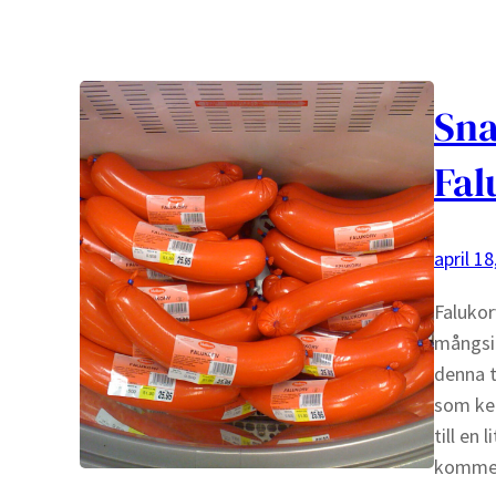
Sna
Fal
april 18
Falukor
mångsid
denna t
som keb
till en
komm