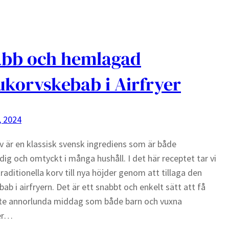
bb och hemlagad
ukorvskebab i Airfryer
, 2024
v är en klassisk svensk ingrediens som är både
ig och omtyckt i många hushåll. I det här receptet tar vi
raditionella korv till nya höjder genom att tillaga den
ab i airfryern. Det är ett snabbt och enkelt sätt att få
 lite annorlunda middag som både barn och vuxna
er…