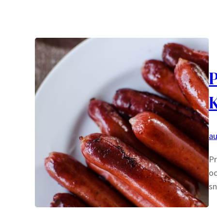
P
K
au
Pr
oc
sn