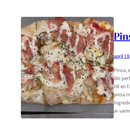
Pin
april 18
Pinsa, 
blir pe
till en
pinsa m
Ingredi
är va