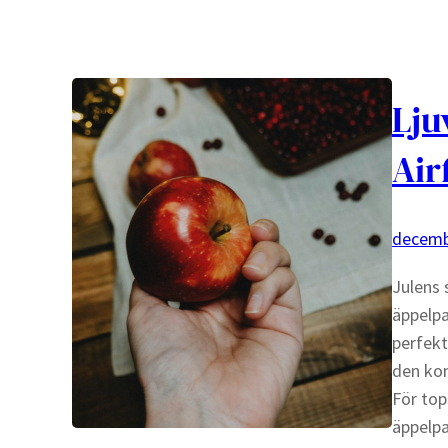
Lju
Air
decemb
Julens 
äppelp
perfekt
den kom
För top
äppelpa