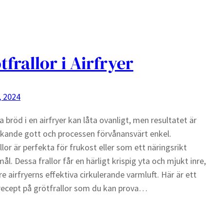
tfrallor i Airfryer
, 2024
a bröd i en airfryer kan låta ovanligt, men resultatet är
kande gott och processen förvånansvärt enkel.
llor är perfekta för frukost eller som ett näringsrikt
ål. Dessa frallor får en härligt krispig yta och mjukt inre,
re airfryerns effektiva cirkulerande varmluft. Här är ett
recept på grötfrallor som du kan prova…