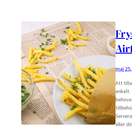
Fry
Air
maj 25,
Att til
enkelt.
behöva 
tillbeh
Servera
eller d