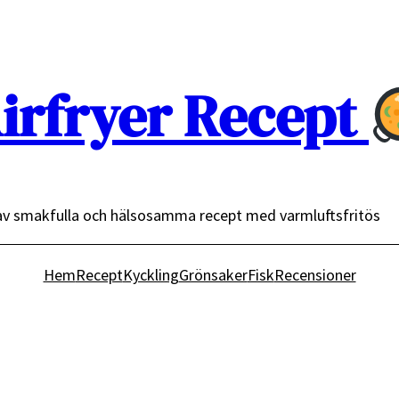
irfryer Recept
av smakfulla och hälsosamma recept med varmluftsfritös
Hem
Recept
Kyckling
Grönsaker
Fisk
Recensioner