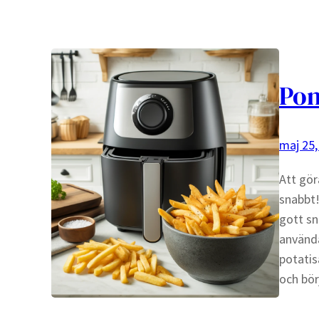
Pom
maj 25,
Att gör
snabbt!
gott sn
använda
potatis
och bö