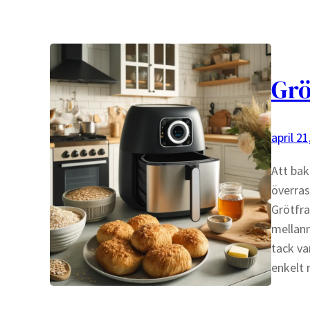
Grö
april 21
Att bak
överras
Grötfra
mellanm
tack va
enkelt 