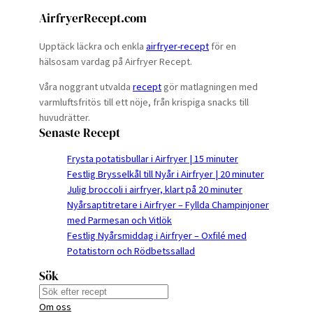
AirfryerRecept.com
Upptäck läckra och enkla
airfryer-recept
för en
hälsosam vardag på Airfryer Recept.
Våra noggrant utvalda
recept
gör matlagningen med
varmluftsfritös till ett nöje, från krispiga snacks till
huvudrätter.
Senaste Recept
Frysta potatisbullar i Airfryer | 15 minuter
Festlig Brysselkål till Nyår i Airfryer | 20 minuter
Julig broccoli i airfryer, klart på 20 minuter
Nyårsaptitretare i Airfryer – Fyllda Champinjoner
med Parmesan och Vitlök
Festlig Nyårsmiddag i Airfryer – Oxfilé med
Potatistorn och Rödbetssallad
Sök
S
Om oss
e