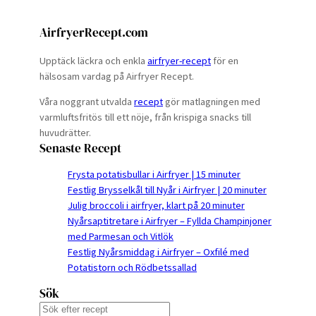
AirfryerRecept.com
Upptäck läckra och enkla
airfryer-recept
för en
hälsosam vardag på Airfryer Recept.
Våra noggrant utvalda
recept
gör matlagningen med
varmluftsfritös till ett nöje, från krispiga snacks till
huvudrätter.
Senaste Recept
Frysta potatisbullar i Airfryer | 15 minuter
Festlig Brysselkål till Nyår i Airfryer | 20 minuter
Julig broccoli i airfryer, klart på 20 minuter
Nyårsaptitretare i Airfryer – Fyllda Champinjoner
med Parmesan och Vitlök
Festlig Nyårsmiddag i Airfryer – Oxfilé med
Potatistorn och Rödbetssallad
Sök
S