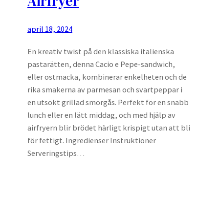
Airfryer
april 18, 2024
En kreativ twist på den klassiska italienska
pastarätten, denna Cacio e Pepe-sandwich,
eller ostmacka, kombinerar enkelheten och de
rika smakerna av parmesan och svartpeppar i
en utsökt grillad smörgås. Perfekt för en snabb
lunch eller en lätt middag, och med hjälp av
airfryern blir brödet härligt krispigt utan att bli
för fettigt. Ingredienser Instruktioner
Serveringstips…