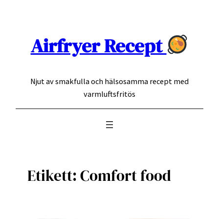
Hoppa
till
innehåll
Airfryer Recept
Njut av smakfulla och hälsosamma recept med
varmluftsfritös
Etikett:
Comfort food