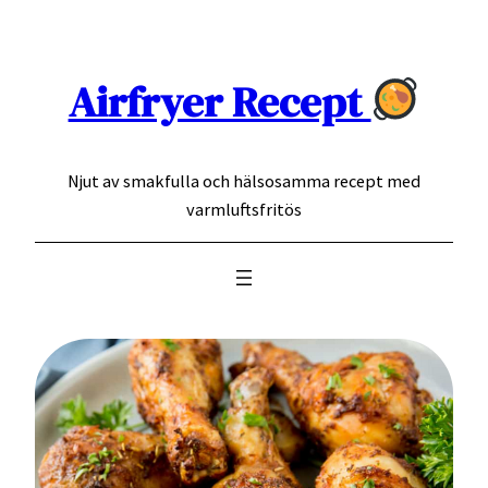
Hoppa
till
innehåll
Airfryer Recept
Njut av smakfulla och hälsosamma recept med
varmluftsfritös