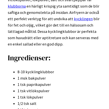
klubborna
en härligt krispig yta samtidigt som de blir
saftiga och genomstekta på insidan. Airfryern är också
ett perfekt verktyg för att undvika att
kycklingen
blir
för fet och oljig, vilket gör det till en hälsosam och
lättlagad måltid. Dessa kycklingklubbor är perfekta
som huvudrätt eller aptitretare och kan serveras med
en enkel sallad eller en god dipp.
Ingredienser:
8-10 kycklingklubbor
1 msk bakpulver
1 tsk paprikapulver
1 tsk vitlökspulver
1 tsk lökpulver
1/2 tsk salt