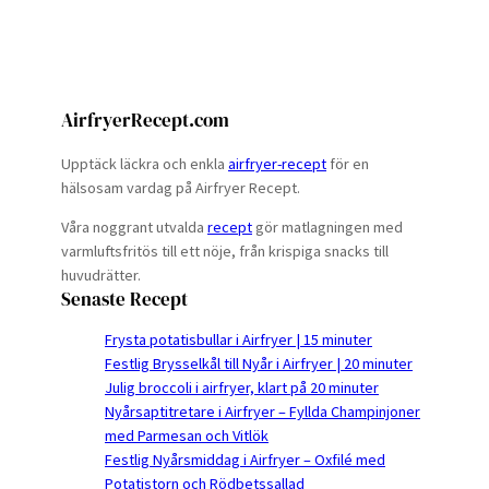
AirfryerRecept.com
Upptäck läckra och enkla
airfryer-recept
för en
hälsosam vardag på Airfryer Recept.
Våra noggrant utvalda
recept
gör matlagningen med
varmluftsfritös till ett nöje, från krispiga snacks till
huvudrätter.
Senaste Recept
Frysta potatisbullar i Airfryer | 15 minuter
Festlig Brysselkål till Nyår i Airfryer | 20 minuter
Julig broccoli i airfryer, klart på 20 minuter
Nyårsaptitretare i Airfryer – Fyllda Champinjoner
med Parmesan och Vitlök
Festlig Nyårsmiddag i Airfryer – Oxfilé med
Potatistorn och Rödbetssallad