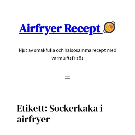
Hoppa
till
innehåll
Airfryer Recept
Njut av smakfulla och hälsosamma recept med
varmluftsfritös
Etikett:
Sockerkaka i
airfryer