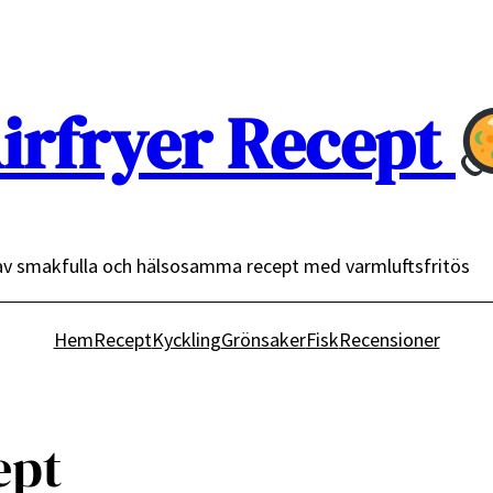
irfryer Recept
av smakfulla och hälsosamma recept med varmluftsfritös
Hem
Recept
Kyckling
Grönsaker
Fisk
Recensioner
ept