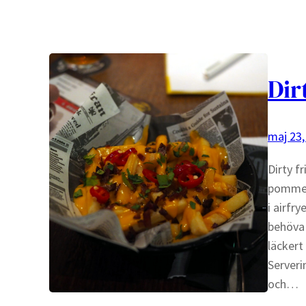
Dir
maj 23,
Dirty f
pommes 
i airfr
behöva 
läckert 
Serveri
och…