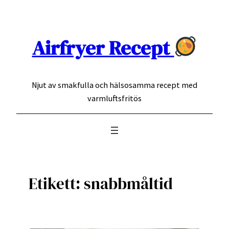
Hoppa
till
innehåll
Airfryer Recept
Njut av smakfulla och hälsosamma recept med
varmluftsfritös
Etikett:
snabbmåltid