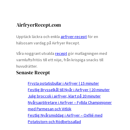
AirfryerRecept.com
Upptäck läckra och enkla
airfryer-recept
för en
hälsosam vardag på Airfryer Recept.
Våra noggrant utvalda
recept
gör matlagningen med
varmluftsfritös till ett nöje, från krispiga snacks till
huvudrätter.
Senaste Recept
Frysta potatisbullar i Airfryer | 15 minuter
Festlig Brysselkål till Nyår i Airfryer | 20 minuter
Julig broccoli i airfryer, klart på 20 minuter
Nyårsaptitretare i Airfryer – Fyllda Champinjoner
med Parmesan och Vitlök
Festlig Nyårsmiddag i Airfryer – Oxfilé med
Potatistorn och Rödbetssallad