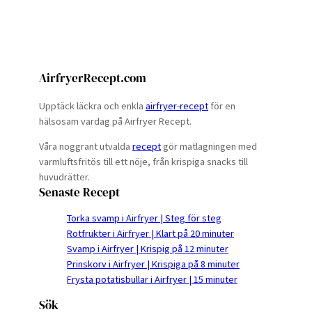
AirfryerRecept.com
Upptäck läckra och enkla
airfryer-recept
för en
hälsosam vardag på Airfryer Recept.
Våra noggrant utvalda
recept
gör matlagningen med
varmluftsfritös till ett nöje, från krispiga snacks till
huvudrätter.
Senaste Recept
Torka svamp i Airfryer | Steg för steg
Rotfrukter i Airfryer | Klart på 20 minuter
Svamp i Airfryer | Krispig på 12 minuter
Prinskorv i Airfryer | Krispiga på 8 minuter
Frysta potatisbullar i Airfryer | 15 minuter
Sök