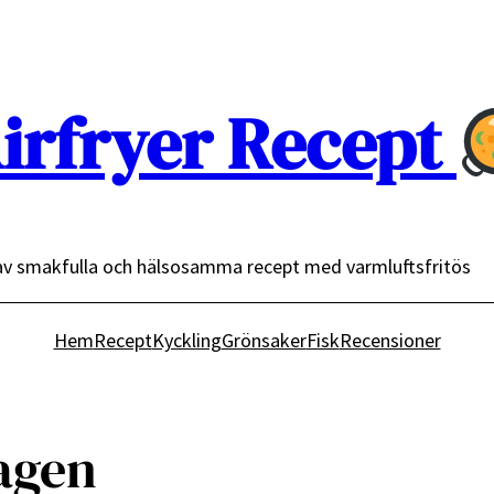
irfryer Recept
av smakfulla och hälsosamma recept med varmluftsfritös
Hem
Recept
Kyckling
Grönsaker
Fisk
Recensioner
agen