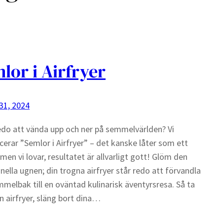
lor i Airfryer
 31, 2024
edo att vända upp och ner på semmelvärlden? Vi
cerar ”Semlor i Airfryer” – det kanske låter som ett
men vi lovar, resultatet är allvarligt gott! Glöm den
onella ugnen; din trogna airfryer står redo att förvandla
mmelbak till en oväntad kulinarisk äventyrsresa. Så ta
n airfryer, släng bort dina…