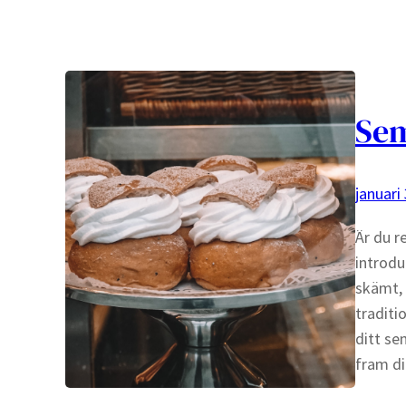
Sem
januari
Är du r
introdu
skämt, 
traditi
ditt se
fram di