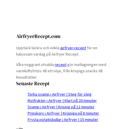
AirfryerRecept.com
Upptäck läckra och enkla
airfryer-recept
för en
hälsosam vardag på Airfryer Recept.
Våra noggrant utvalda
recept
gör matlagningen med
varmluftsfritös till ett nöje, från krispiga snacks till
huvudrätter.
Senaste Recept
Torka svamp i Airfryer | Steg för steg
Rotfrukter i Airfryer | Klart på 20 minuter
Svamp i Airfryer | Krispig på 12 minuter
Prinskorv i Airfryer | Krispiga på 8 minuter
Frysta potatisbullar i Airfryer | 15 minuter