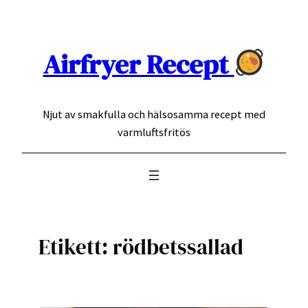
Hoppa
till
innehåll
Airfryer Recept
Njut av smakfulla och hälsosamma recept med
varmluftsfritös
Etikett:
rödbetssallad