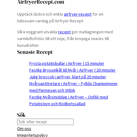
AirfryerRecept.com
Upptäck läckra och enkla
airfryer-recept
för en
hälsosam vardag på Airfryer Recept.
Våra noggrant utvalda
recept
gör matlagningen med
varmluftsfritös till ett nöje, från krispiga snacks till
huvudrätter.
Senaste Recept
Frysta potatisbullar i Airfryer | 15 minuter
Festlig Brysselkål till Nyår i Airfryer | 20 minuter
Julig broccoli i airfryer, klart på 20 minuter
Nyårsaptitretare i Airfryer – Fyllda Champinjoner
med Parmesan och Vitlök
Festlig Nyårsmiddag i Airfryer – Oxfilé med
Potatistorn och Rödbetssallad
Sök
S
Om oss
e
Integritetspolicy