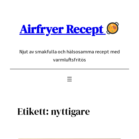
Hoppa
till
innehåll
Airfryer Recept
Njut av smakfulla och hälsosamma recept med
varmluftsfritös
Etikett:
nyttigare