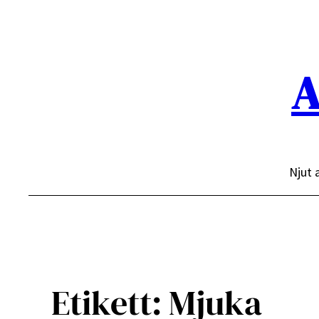
Hoppa
till
innehåll
A
Njut 
Etikett:
Mjuka