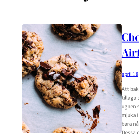
Cho
Air
april 18
Att bak
tillaga
ugnen s
mjuka i
bara nå
Dessa c