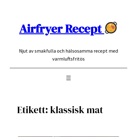
Hoppa
till
innehåll
Airfryer Recept
Njut av smakfulla och hälsosamma recept med
varmluftsfritös
Etikett:
klassisk mat