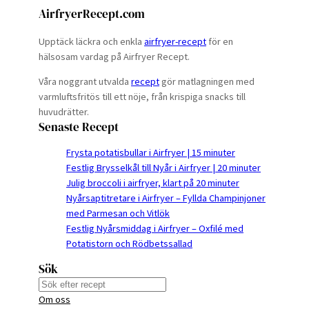
AirfryerRecept.com
Upptäck läckra och enkla
airfryer-recept
för en
hälsosam vardag på Airfryer Recept.
Våra noggrant utvalda
recept
gör matlagningen med
varmluftsfritös till ett nöje, från krispiga snacks till
huvudrätter.
Senaste Recept
Frysta potatisbullar i Airfryer | 15 minuter
Festlig Brysselkål till Nyår i Airfryer | 20 minuter
Julig broccoli i airfryer, klart på 20 minuter
Nyårsaptitretare i Airfryer – Fyllda Champinjoner
med Parmesan och Vitlök
Festlig Nyårsmiddag i Airfryer – Oxfilé med
Potatistorn och Rödbetssallad
Sök
S
Om oss
e