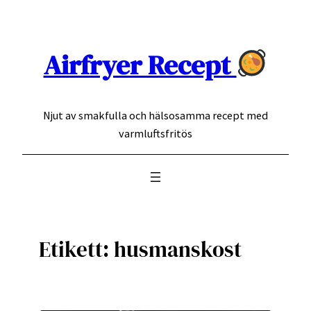
Hoppa
till
innehåll
Airfryer Recept
Njut av smakfulla och hälsosamma recept med
varmluftsfritös
Etikett:
husmanskost