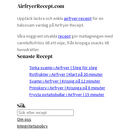
AirfryerRecept.com
Upptäck läckra och enkla
airfryer-recept
för en
hälsosam vardag på Airfryer Recept.
Våra noggrant utvalda
recept
gör matlagningen med
varmluftsfritös till ett nöje, från krispiga snacks till
huvudrätter.
Senaste Recept
Torka svamp i Airfryer | Steg för steg
Rotfrukter i Airfryer | Klart på 20 minuter
Svamp i Airfryer | Krispig på 12 minuter
Prinskorv i Airfryer | Krispiga på 8 minuter
Frysta potatisbullar i Airfryer | 15 minuter
Sök
S
Om oss
e
Integritetspolicy
a
r