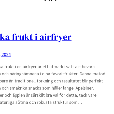
ka frukt i airfryer
, 2024
ka frukt i en airfryer är ett utmärkt sätt att bevara
och näringsämnena i dina favoritfrukter. Denna metod
bare än traditionell torkning och resultatet blir perfekt
a och smakrika snacks som håller länge. Apelsiner,
er och äpplen är särskilt bra val för detta, tack vare
naturliga sötma och robusta struktur som…