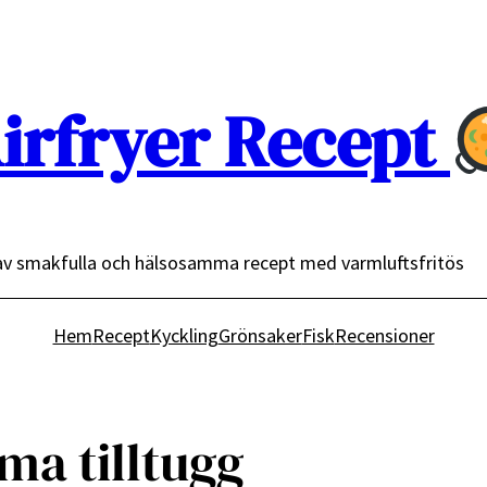
irfryer Recept
av smakfulla och hälsosamma recept med varmluftsfritös
Hem
Recept
Kyckling
Grönsaker
Fisk
Recensioner
a tilltugg