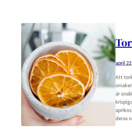
Tor
april 22
Att tor
smaken 
är snab
krispig
aprikos
deras 