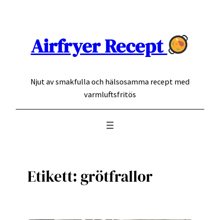
Hoppa
till
innehåll
Airfryer Recept
Njut av smakfulla och hälsosamma recept med
varmluftsfritös
Etikett:
grötfrallor