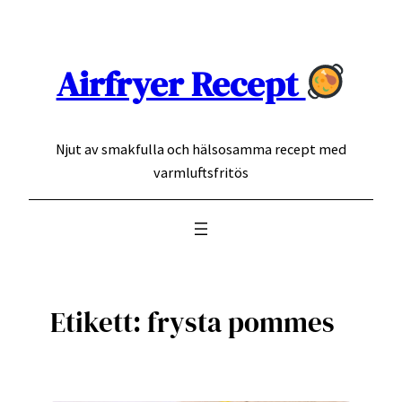
Hoppa
till
innehåll
Airfryer Recept
Njut av smakfulla och hälsosamma recept med
varmluftsfritös
Etikett:
frysta pommes