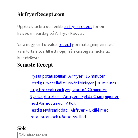
AirfryerRecept.com
Upptäck läckra och enkla
airfryer-recept
för en
hälsosam vardag på Airfryer Recept.
Våra noggrant utvalda
recept
gör matlagningen med
varmluftsfritös till ett nöje, från krispiga snacks till
huvudrätter.
Senaste Recept
Frysta potatisbullar i Airfryer | 15 minuter
Festlig Brysselkål till Nyår i Airfryer | 20 minuter
Julig broccoli i airfryer, klart på 20 minuter
Nyårsaptitretare i Airfryer – Fyllda Champinjoner
med Parmesan och Vitlök
Festlig Nyårsmiddag i Airfryer – Oxfilé med
Potatistorn och Rödbetssallad
Sök
S