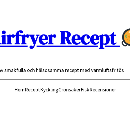
irfryer Recept
av smakfulla och hälsosamma recept med varmluftsfritös
Hem
Recept
Kyckling
Grönsaker
Fisk
Recensioner