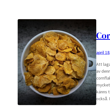
Cor
april 18
Att lag
av denn
cornfla
mycket 
känns ti
också. 