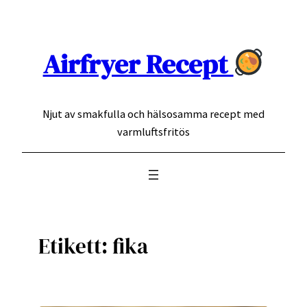
Hoppa
till
innehåll
Airfryer Recept
Njut av smakfulla och hälsosamma recept med
varmluftsfritös
Etikett:
fika