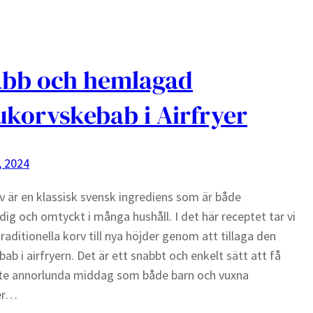
bb och hemlagad
ukorvskebab i Airfryer
, 2024
v är en klassisk svensk ingrediens som är både
ig och omtyckt i många hushåll. I det här receptet tar vi
raditionella korv till nya höjder genom att tillaga den
ab i airfryern. Det är ett snabbt och enkelt sätt att få
 lite annorlunda middag som både barn och vuxna
er…