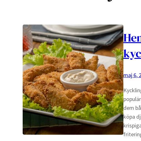
He
kyc
maj 6, 
Kycklin
populär
dem bå
köpa dj
krispig
friteri