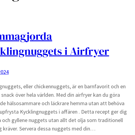
mmagjorda
klingnuggets i Airfryer
2024
gnuggets, eller chickennuggets, är en barnfavorit och en
 snack över hela världen. Med din airfryer kan du göra
de hälsosammare och läckrare hemma utan att behöva
upfrysta Kycklingnuggets i affären . Detta recept ger dig
a och gyllene nuggets utan allt det olja som traditionell
ng kräver. Servera dessa nuggets med din…