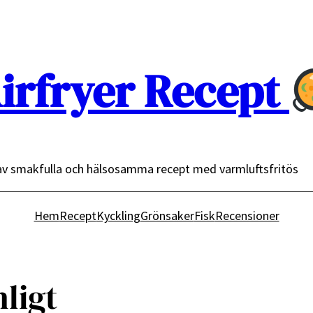
irfryer Recept
av smakfulla och hälsosamma recept med varmluftsfritös
Hem
Recept
Kyckling
Grönsaker
Fisk
Recensioner
ligt