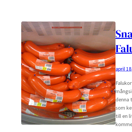
Sna
Fal
april 18
Falukor
mångsid
denna t
som keb
till en
komm