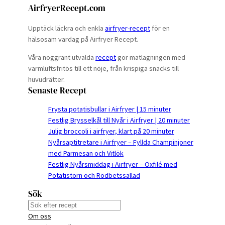
AirfryerRecept.com
Upptäck läckra och enkla
airfryer-recept
för en
hälsosam vardag på Airfryer Recept.
Våra noggrant utvalda
recept
gör matlagningen med
varmluftsfritös till ett nöje, från krispiga snacks till
huvudrätter.
Senaste Recept
Frysta potatisbullar i Airfryer | 15 minuter
Festlig Brysselkål till Nyår i Airfryer | 20 minuter
Julig broccoli i airfryer, klart på 20 minuter
Nyårsaptitretare i Airfryer – Fyllda Champinjoner
med Parmesan och Vitlök
Festlig Nyårsmiddag i Airfryer – Oxfilé med
Potatistorn och Rödbetssallad
Sök
S
Om oss
e