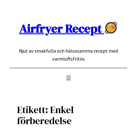
Hoppa
till
innehåll
Airfryer Recept
Njut av smakfulla och hälsosamma recept med
varmluftsfritös
Etikett:
Enkel
förberedelse