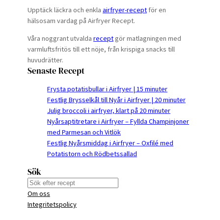
Upptäck läckra och enkla
airfryer-recept
för en
hälsosam vardag på Airfryer Recept.
Våra noggrant utvalda
recept
gör matlagningen med
varmluftsfritös till ett nöje, från krispiga snacks till
huvudrätter.
Senaste Recept
Frysta potatisbullar i Airfryer | 15 minuter
Festlig Brysselkål till Nyår i Airfryer | 20 minuter
Julig broccoli i airfryer, klart på 20 minuter
Nyårsaptitretare i Airfryer – Fyllda Champinjoner
med Parmesan och Vitlök
Festlig Nyårsmiddag i Airfryer – Oxfilé med
Potatistorn och Rödbetssallad
Sök
S
Om oss
e
Integritetspolicy
a