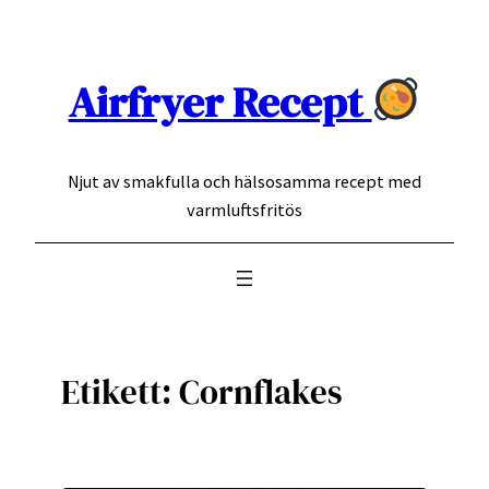
Hoppa
till
innehåll
Airfryer Recept
Njut av smakfulla och hälsosamma recept med
varmluftsfritös
Etikett:
Cornflakes